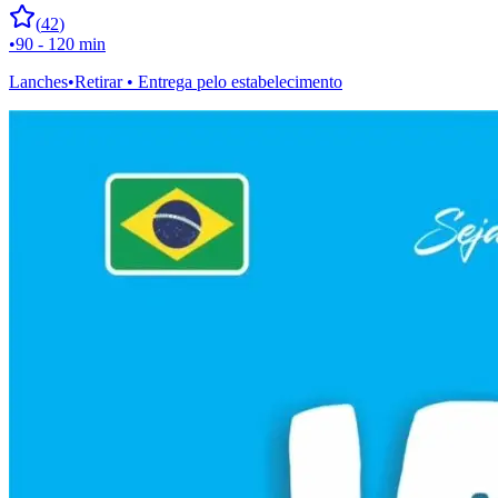
(
42
)
•
90 - 120 min
Lanches
•
Retirar • Entrega pelo estabelecimento