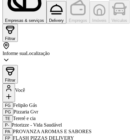
Empresas & serviços
Delivery
Empregos
Imóveis
Veículos
Filtrar
Informe sua
Localização
Filtrar
Você
Felipão Gás
FG
Pizzaria Gvr
PG
Tereré e cia
TE
Priorizze - Vida Saudável
P-
PROVANZA AROMAS E SABORES
PA
FLASH PIZZAS DELIVERY
FP