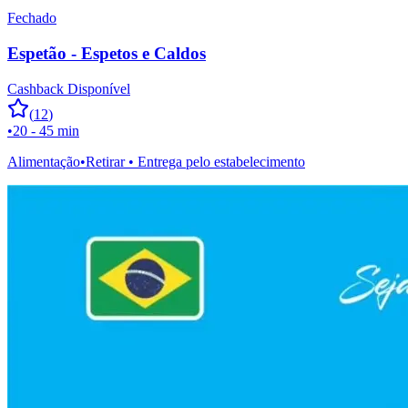
Fechado
Espetão - Espetos e Caldos
Cashback Disponível
(
12
)
•
20 - 45 min
Alimentação
•
Retirar • Entrega pelo estabelecimento