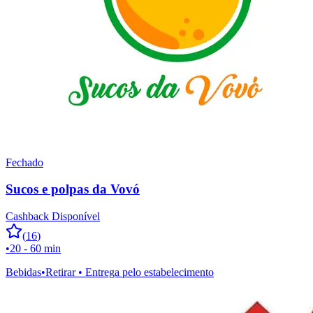
Fechado
Sucos e polpas da Vovó
Cashback Disponível
(
16
)
•
20 - 60 min
Bebidas
•
Retirar • Entrega pelo estabelecimento