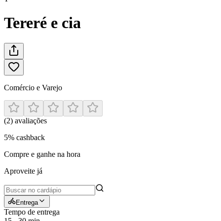
Tereré e cia
Comércio e Varejo
(
2
)
avaliações
5% cashback
Compre e ganhe na hora
Aproveite já
Entrega
Tempo de entrega
15 - 30 min