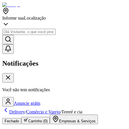
Informe sua
Localização
Notificações
Você não tem notificações
Anuncie grátis
Delivery
/
Comércio e Varejo
/
Tereré e cia
Fechado
Carrinho (
0
)
Empresas & Serviços