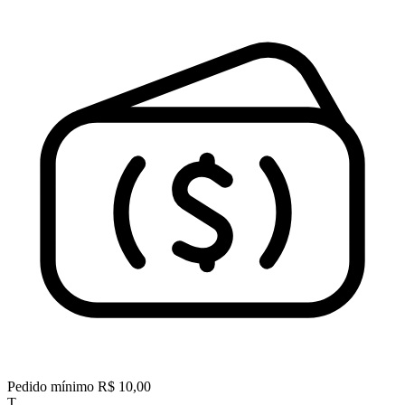
Pedido mínimo
R$ 10,00
T