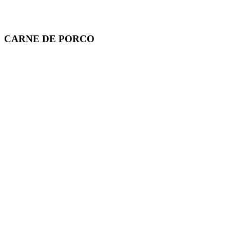
Serve
2
pessoas
A partir de
R$ 180,00
CARNE DE PORCO
Picanha suína Simples
Serve
2
pessoas
A partir de
R$ 225,00
Lombo à Cubana Simples
Serve
2
pessoas
A partir de
R$ 225,00