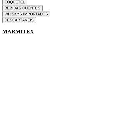
COQUETEL
BEBIDAS QUENTES
WHISKYS IMPORTADOS
DESCARTÁVEIS
MARMITEX
Frango a Milanesa
Frango Empanado ,Arroz A Grega E Banana A Milanesa
A partir de
R$ 39,00
Almôndegas
Acompanha Arroz branco soltinho, feijão, macarrão e salada.
A partir de
R$ 37,00