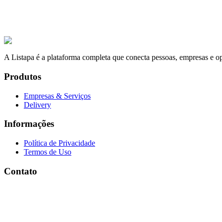
Laranja
Suco de Laranja: 300ml, 500ml e 1 Lt.
A partir de
R$ 9,00
A Listapa é a plataforma completa que conecta pessoas, empresas e op
Produtos
Empresas & Serviços
Delivery
Informações
Política de Privacidade
Termos de Uso
Contato