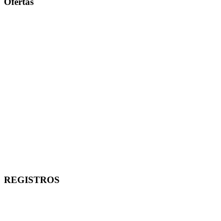
Ofertas
Gás P-13 Butano cor Prata
Gás P-13 Butano cor Prata
A partir de
R$ 130,00
R$ 125,00
Kit Registro Aliança
Kit Registro Aliança
A partir de
R$ 90,00
R$ 85,00
REGISTROS