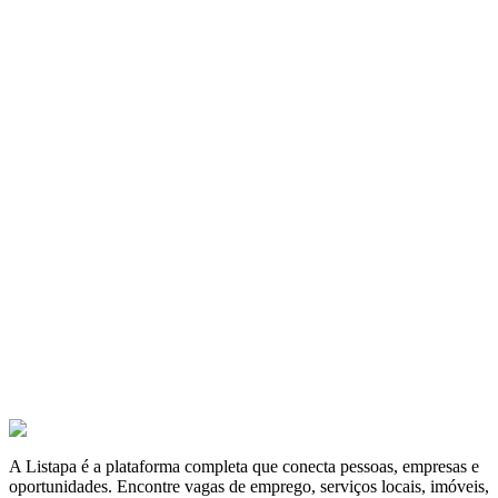
Pacote Água Mineral Iguatu de 500ml s/gás
Pacote Água Mineral Iguatu de 500ml s/gás - 12 Unidades
A partir de
R$ 20,00
Fardo de Água Iguatu de 1,5 L
Fardo de água Iguatu com 6 unidades
A partir de
R$ 25,00
Pacote Água Mineral - Morro Alto de 500ml s/gás
Pacote Água Mineral - Morro Alto de 500ml s/gás
A partir de
R$ 20,00
A Listapa é a plataforma completa que conecta pessoas, empresas e
oportunidades. Encontre vagas de emprego, serviços locais, imóveis,