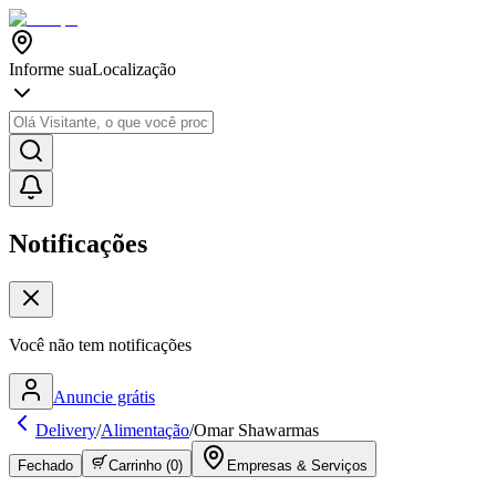
Informe sua
Localização
Notificações
Você não tem notificações
Anuncie grátis
Delivery
/
Alimentação
/
Omar Shawarmas
Fechado
Carrinho (
0
)
Empresas & Serviços