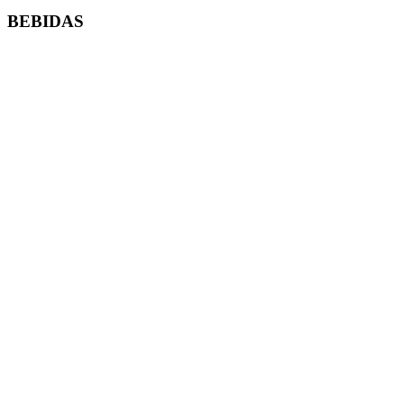
BEBIDAS
Refrigerante 2L
Escolha o Sabor
A partir de
R$ 16,00
Refrigerante 1L
Escolha o Sabor
A partir de
R$ 10,00
H2O