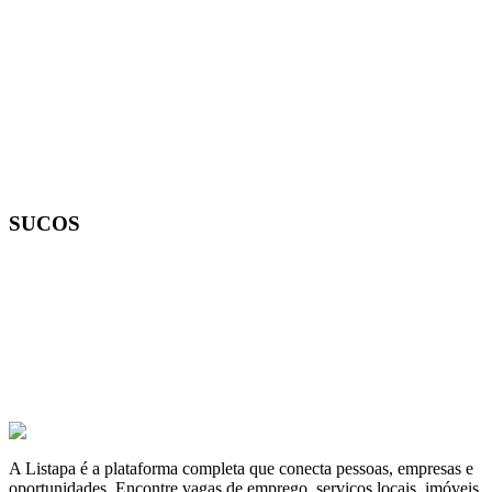
Escolha o Sabor
A partir de
R$ 8,00
Água
A partir de
R$ 4,00
SUCOS
Sucos Naturais de 500ml
Escolha o Sabor
A partir de
R$ 10,00
A Listapa é a plataforma completa que conecta pessoas, empresas e
oportunidades. Encontre vagas de emprego, serviços locais, imóveis,