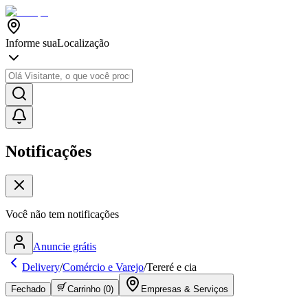
Informe sua
Localização
Notificações
Você não tem notificações
Anuncie grátis
Delivery
/
Comércio e Varejo
/
Tereré e cia
Fechado
Carrinho (
0
)
Empresas & Serviços