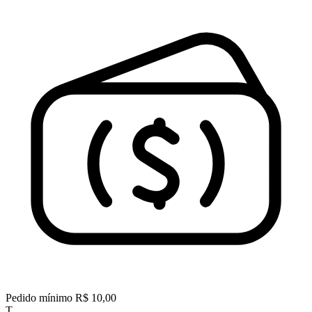
Pedido mínimo
R$ 10,00
T